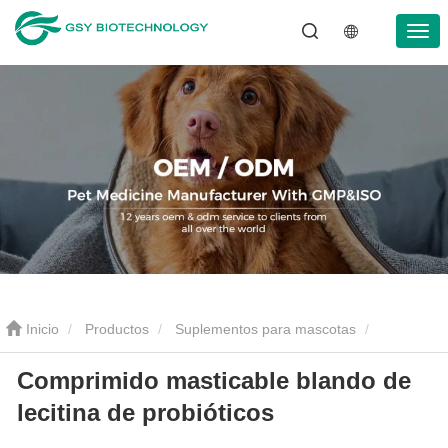
Inicio
Productos
Suplementos para mascotas
Comprimido masticable blando de
Comprimido masticable blando de lecitina de probióticos
lecitina de probióticos