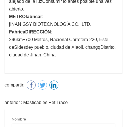
alejado de la luz
Consumir lo antes posible una vez
abierto.
METRO
fabricar
:
j
I
NAN GSY BIOTECNOLOGÍA CO., LTD
.
Fábrica
DIRECCIÓN
:
296
k
m+700 Metros, Nacional
Carretera 220,
Este
de
S
i
desde
y pueblo, ciudad de Xiaoli,
chang
q
Distrito,
ciudad de Jinan, China
compartir:
anterior : Masticables Pet Trace
Nombre