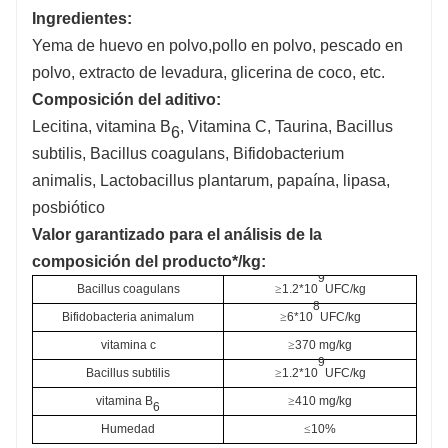
Ingredientes
:
Yema de huevo en polvo,
pollo en polvo
, pescado en
polvo, extracto de levadura, glicerina de coco, etc.
Composición del aditivo:
Lecitina, vitamina B
, Vitamina C, Taurina, Bacillus
6
subtilis, Bacillus coagulans, Bifidobacterium
animalis, Lactobacillus plantarum, papaína, lipasa,
posbiótico
Valor garantizado para el análisis de la
composición del producto*/kg:
9
Bacillus coagulans
≥
1.2*10
UFC/kg
8
Bifidobacteria animalum
≥
6*10
UFC/kg
vitamina c
≥
370 mg/kg
9
Bacillus subtilis
≥
1.2*10
UFC/kg
vitamina B
≥
410 mg/kg
6
Humedad
≤
10%