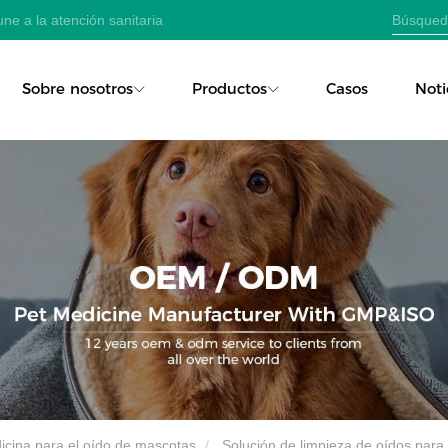
ne a la atención sanitaria
Sobre nosotros
Productos
Casos
Noti
icina para el oído de mascotas
Solución de limpieza de oídos par