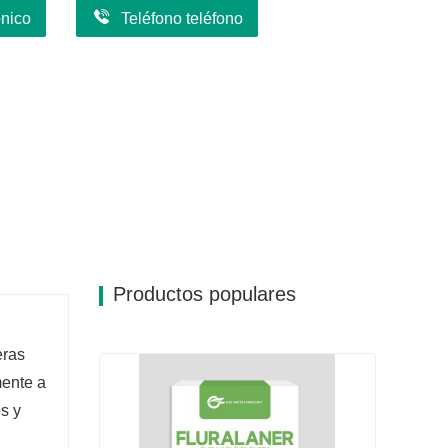
ónico
Teléfono teléfono
Productos populares
eras
mente a
s y