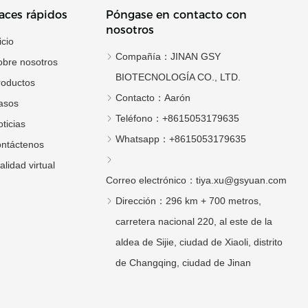
aces rápidos
Póngase en contacto con
nosotros
icio
Compañía：
JINAN GSY
obre nosotros
BIOTECNOLOGÍA CO., LTD.
roductos
Contacto：
Aarón
asos
Teléfono：
+8615053179635
ticias
Whatsapp：
+8615053179635
ontáctenos
alidad virtual
Correo electrónico：
tiya.xu@gsyuan.com
Dirección：
296 km + 700 metros,
carretera nacional 220, al este de la
aldea de Sijie, ciudad de Xiaoli, distrito
de Changqing, ciudad de Jinan