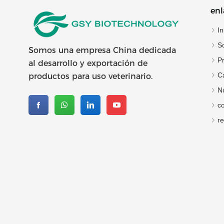
enl
In
S
Somos una empresa China dedicada
P
al desarrollo y exportación de
C
productos para uso veterinario.
No
c
re