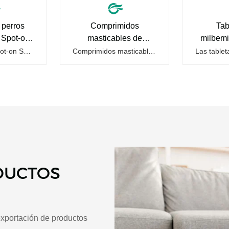
 perros
Comprimidos
Tab
 Spot-on
masticables de
milbemi
ons
Fluralaner de 112,5
prazicua
Imidacloprid Spot-on Solutions para perros son una especie de gotas antiparasitarias para mascotas y se utilizan para prevenir y eliminar las pulgas en los perros. También matan las larvas alrededor de su mascota cuando entran en contacto con el animal tratado. Y son las gotas para lombrices para…
Comprimidos masticables de Fluralanerpara perroses un tipo de tabletas desparasitadoras para mascotas, este producto funciona rápido, la reacción es duradera, la alta seguridad se puede usar fácilmente, es conveniente para la salud y puede matar garrapatas y pulgas de manera efectiva. Fluralana es…
mg para perros
mg p
DUCTOS
xportación de productos