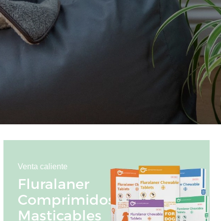
Venta caliente
Fluralaner
Comprimidos
Masticables