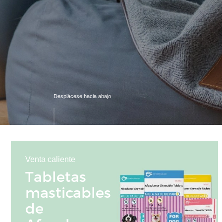
Desplácese hacia abajo
Venta caliente
Tabletas
masticables
de