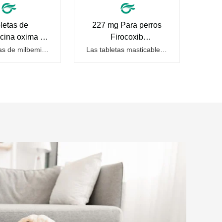
letas de
227 mg Para perros
cina oxima y
Firocoxib
ntel de 137,5
Comprimidos
Las tabletas de milbemicina oxima y prazicuantel para perros son tabletas antiparasitarias para mascotas. Los ingredientes principales son MilbemicinaOxima y Praziquantel, ItPuede controlar una variedad de parásitos comunes, como gusanos del corazón, lombrices intestinales y leptospira, brindando…
Las tabletas masticables de firocoxib para perros para tratar analgésicos para perros domésticos pueden ayudar al dolor de la mascota después de la operación, analgésico antiinflamatorio de las articulaciones óseas y aliviar la inflamación de la artritis. La principal eficacia es la antiinflamación…
ara perros
masticables