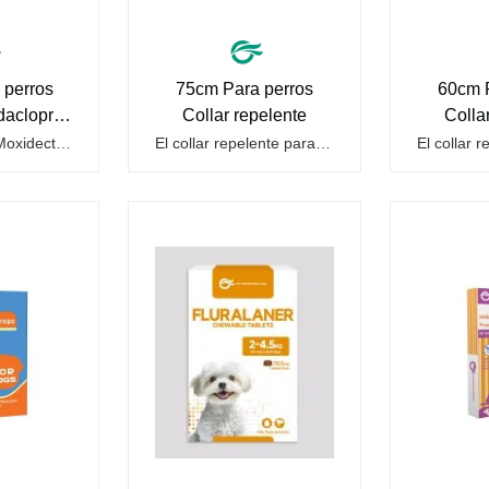
 perros
75cm Para perros
60cm 
dacloprid
Collar repelente
Colla
ctina
Imidacloprid y Moxidectina Gotas para perros es un fármaco que ayuda a desparasitar a los perros. Solo requieren una gota en la parte posterior del cuello para matar los parásitos dentro y fuera del cuerpo, lo cual es más seguro y no irrita el estómago ni el vómito. Son las gotas para perros para…
El collar repelente para perros es un tipo de collar antiparasitario para mascotas adecuado para collares de perros con aceites esenciales, adopta una fórmula de aceite esencial de plantas, eficaz contra mosquitos, pulgas y ácaros, emite el olor de la formación de la capa protectora y repele los…