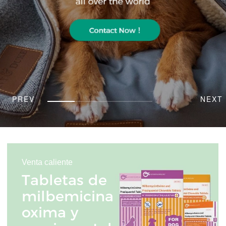
Venta caliente
Tabletas de
milbemicina
oxima y