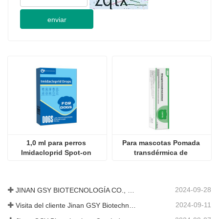
enviar
1,0 ml para perros 
Para mascotas Pomada 
Imidacloprid Spot-on 
transdérmica de 
Solutions
mirtazapina
2024-09-28
JINAN GSY BIOTECNOLOGÍA CO., LTD. participó en la Exposición Internacional de Ganadería de Pakistán IPEX 2024
2024-09-11
Visita del cliente Jinan GSY Biotechnology Co., Ltd