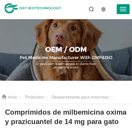
Inicio
Productos
Desparasitante para mascotas
Comprimidos de milbemicina oxima
Tabletas antiparasitarias para mascotas
Comprimidos de
y prazicuantel de 14 mg para gato
milbemicina oxima y prazicuantel de 14 mg para gato