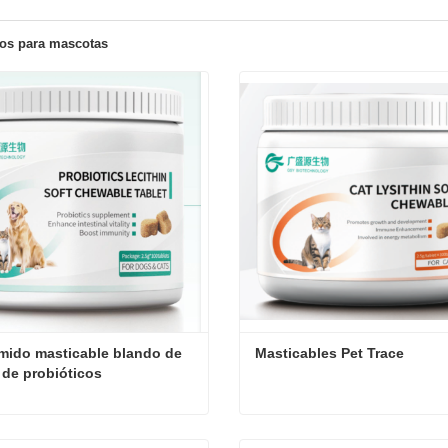
os para mascotas
ido masticable blando de 
Masticables Pet Trace
a de probióticos
Comprimido masticable blando de lecitina de probióticos
Masticables Pet Trace