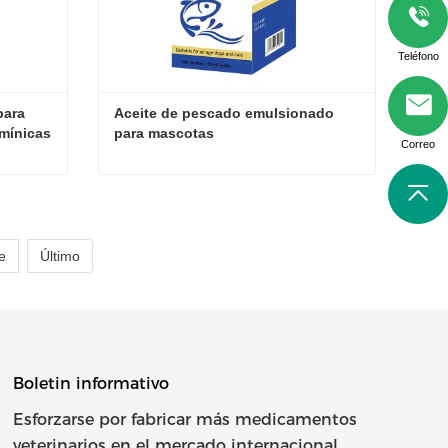
Teléfono
ara 
Aceite de pescado emulsionado 
amínicas
para mascotas
Correo
Suplementos nutricionales para mascotas Tabletas multivitamínicas
Aceite de pescado emulsionado para mascotas
Contactar ahora
e
Último
Boletin informativo
Esforzarse por fabricar más medicamentos
veterinarios en el mercado internacional.