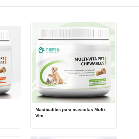
Masticables para mascotas Multi-
Vita
Masticables para mascotas Multi-Vita