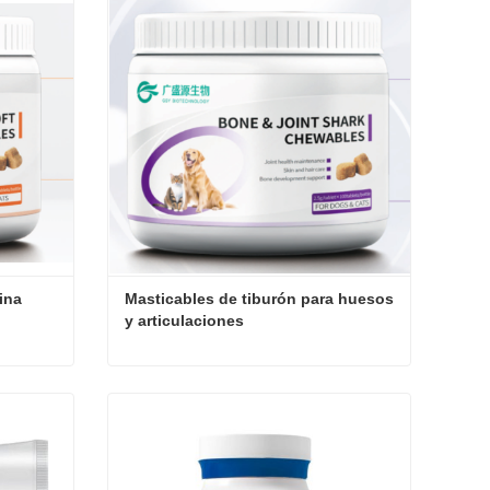
Contactar ahora
ina 
Masticables de tiburón para huesos 
y articulaciones
Masticables blandos de lisitina para gatos
Masticables de tiburón para huesos y articulaciones
Contactar ahora