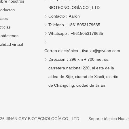
obre nosotros
BIOTECNOLOGÍA CO., LTD.
roductos
Contacto：
Aarón
asos
Teléfono：
+8615053179635
ticias
Whatsapp：
+8615053179635
ontáctenos
alidad virtual
Correo electrónico：
tiya.xu@gsyuan.com
Dirección：
296 km + 700 metros,
carretera nacional 220, al este de la
aldea de Sijie, ciudad de Xiaoli, distrito
de Changqing, ciudad de Jinan
2026 JINAN GSY BIOTECNOLOGÍA CO., LTD.
Soporte técnico:Huazh