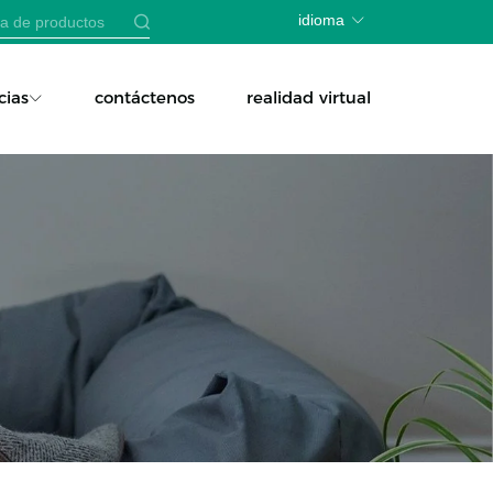
idioma
cias
contáctenos
realidad virtual