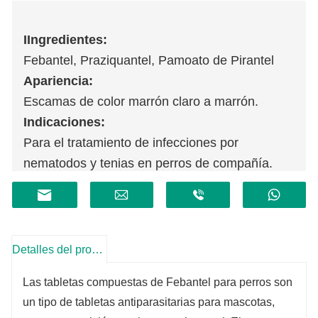
I
Ingredientes:
Febantel, Praziquantel, Pamoato de Pirantel
Apariencia:
Escamas de color marrón claro a marrón.
Indicaciones:
Para el tratamiento de infecciones por
nematodos y tenias en perros de compañía.
Como Toxocara canis, Ascaris canis,
Ancylocephalus canis, Ancylostoma canis,
Trichocephala, Echinococcus, Taenia variegata,
Dipyrella, etc.
Detalles del producto
Las tabletas compuestas de Febantel para perros son
un tipo de tabletas antiparasitarias para mascotas,