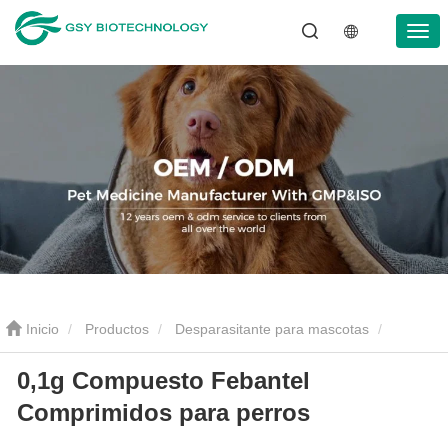
Inicio
Productos
Desparasitante para mascotas
0,1g Compuesto Febantel
Tabletas antiparasitarias para mascotas
0,1g Compuesto
Comprimidos para perros
Febantel Comprimidos para perros