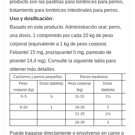
producto son las pastillas para lombrices para perros,
tratamiento para lombrices intestinales para perros.
Uso y dosificación:
Basado en este producto. Administración oral: perro,
una dosis, 1 comprimido por cada 10 kg de peso
corporal (equivalente a 1 kg de peso corporal,
Febantel 15 mg, praziquantel 5 mg, pamoato de
pirantel 14,4 mg). Consulte la siguiente tabla para
obtener más detalles.
Cachorros y perros pequeños
Perros medianos
Peso 
Dosis (tableta)
Peso corporal 
Dosis 
Peso 
corporal (kg)
(kg)
(tableta)
3–5
½
11-15
1½
3
6-10
1
16-20
2
3
21-25
2½
26-30
3
Puede tragarse directamente o envolverse en carne o