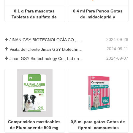
0,1 g Para mascotas 
0,4 ml Para Perros Gotas 
Tabletas de sulfato de 
de Imidacloprid y 
neomicina
Moxidectina
2024-09-28
JINAN GSY BIOTECNOLOGÍA CO., LTD. participó en la Exposición Internacional de Ganadería de Pakistán IPEX 2024
2024-09-11
Visita del cliente Jinan GSY Biotechnology Co., Ltd
2024-09-07
Jinan GSY Biotechnology Co., Ltd en la exposición VIV de Nanjing
Comprimidos masticables 
0,5 ml para gatos Gotas de 
de Fluralaner de 500 mg 
fipronil compuestas