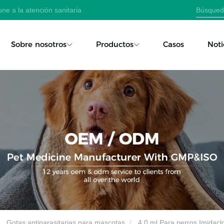
ne a la atención sanitaria
Sobre nosotros
Productos
Casos
Noti
Gotas antiparasitarias para mascotas
4,0 ml Para perros Imidacl