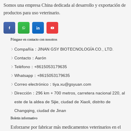
Teléfono：
+8615053179635
Whatsapp：
+8615053179635
Correo electrónico：
tiya.xu@gsyuan.com
Dirección：
296 km + 700 metros, carretera nacional 220, al
este de la aldea de Sijie, ciudad de Xiaoli, distrito de
Changqing, ciudad de Jinan
Boletin informativo
Esforzarse por fabricar más medicamentos veterinarios en el
mercado internacional.
enviar
Copyright © 2026 JINAN GSY BIOTECNOLOGÍA CO., LTD.
Soporte técnico:Huazhicloud
Index