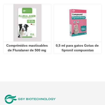
de Fluralaner de 500 mg 
fipronil compuestas
para perros
Somos una empresa China dedicada al desarrollo y exportación de
productos para uso veterinario.
Póngase en contacto con nosotros
Compañía：
JINAN GSY BIOTECNOLOGÍA CO., LTD.
Contacto：
Aarón