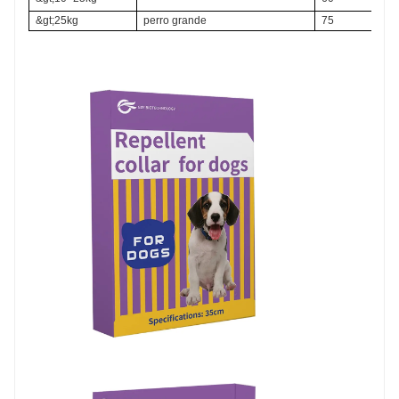
&gt;25kg
perro grande
75