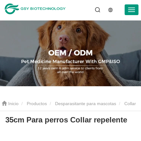
Inicio
Productos
Desparasitante para mascotas
Collar
35cm Para perros Collar repelente
antiparasitario para mascotas
35cm Para perros Collar repelente