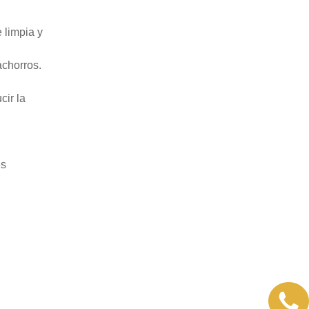
 limpia y
achorros.
cir la
es