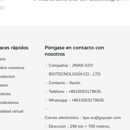
-07
aces rápidos
Póngase en contacto con
nosotros
icio
Compañía：
JINAN GSY
obre nosotros
BIOTECNOLOGÍA CO., LTD.
roductos
Contacto：
Aarón
asos
Teléfono：
+8615053179635
ticias
Whatsapp：
+8615053179635
ontáctenos
alidad virtual
Correo electrónico：
tiya.xu@gsyuan.com
Dirección：
296 km + 700 metros,