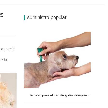
as
suministro popular
n especial
te la
Un caso para el uso de gotas compuestas de fipronil para perros