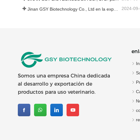
2024-09
Jinan GSY Biotechnology Co., Ltd en la exposición VIV de Nanjing
enl
In
S
Somos una empresa China dedicada
P
al desarrollo y exportación de
C
productos para uso veterinario.
No
c
re