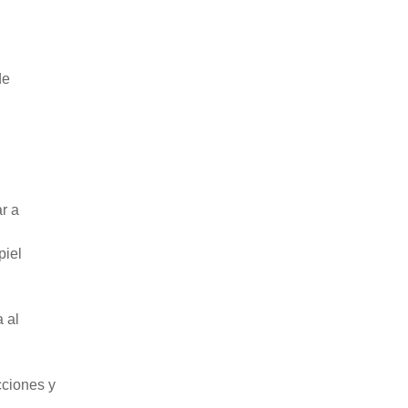
de
r a
piel
 al
cciones y