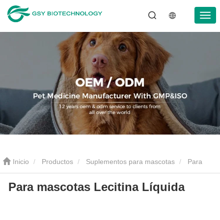
Inicio
Productos
Suplementos para mascotas
Para
Para mascotas Lecitina Líquida
mascotas Lecitina Líquida