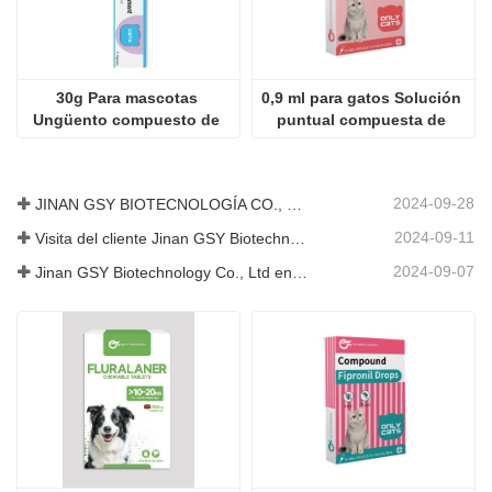
30g Para mascotas 
0,9 ml para gatos Solución 
Ungüento compuesto de 
puntual compuesta de 
nistatina
fipronil y praziquantel
2024-09-28
JINAN GSY BIOTECNOLOGÍA CO., LTD. participó en la Exposición Internacional de Ganadería de Pakistán IPEX 2024
2024-09-11
Visita del cliente Jinan GSY Biotechnology Co., Ltd
2024-09-07
Jinan GSY Biotechnology Co., Ltd en la exposición VIV de Nanjing