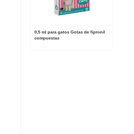
0,5 ml para gatos Gotas de fipronil 
compuestas
0,5 ml para gatos Gotas de fipronil compuestas
Contactar ahora