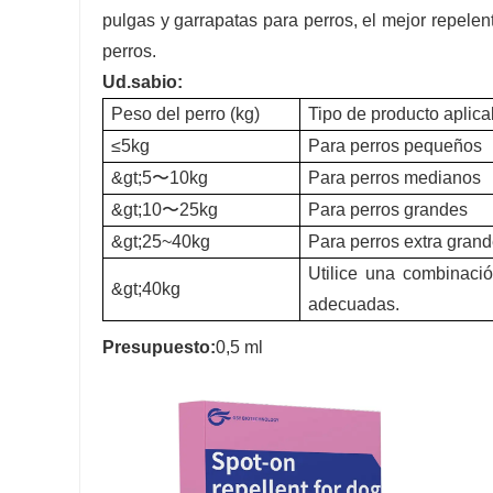
pulgas y garrapatas para perros, el mejor repelen
perros.
Ud.
sabio:
Peso del perro (kg)
Tipo de producto aplica
≤5kg
Para perros pequeños
&gt;5〜10kg
Para perros medianos
&gt;10〜25kg
Para perros grandes
&gt;25~40kg
Para perros extra gran
Utilice una combinaci
&gt;40kg
adecuadas.
Presupuesto:
0,5 ml