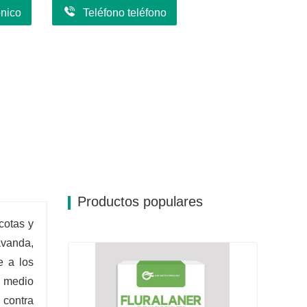
ónico
Teléfono teléfono
Productos populares
cotas y
avanda,
e a los
l medio
 contra