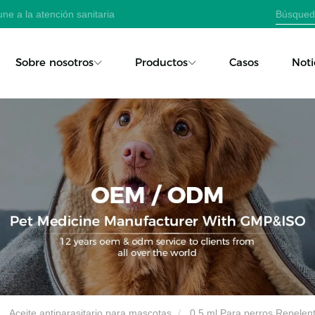
ne a la atención sanitaria
Sobre nosotros
Productos
Casos
Noti
Aceite antiparasitario para mascotas
0,5 ml Para perros Repele