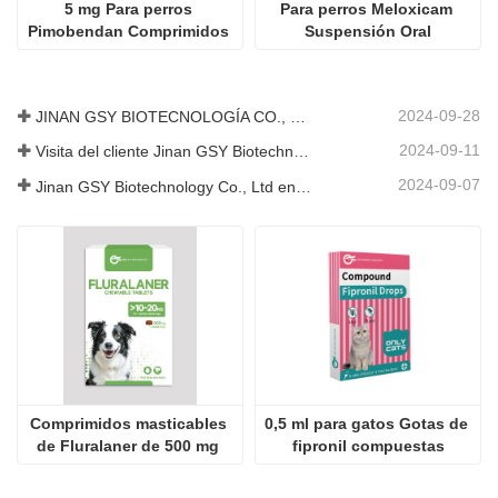
5 mg Para perros 
Para perros Meloxicam 
Pimobendan Comprimidos 
Suspensión Oral
Masticables
2024-09-28
JINAN GSY BIOTECNOLOGÍA CO., LTD. participó en la Exposición Internacional de Ganadería de Pakistán IPEX 2024
2024-09-11
Visita del cliente Jinan GSY Biotechnology Co., Ltd
2024-09-07
Jinan GSY Biotechnology Co., Ltd en la exposición VIV de Nanjing
Comprimidos masticables 
0,5 ml para gatos Gotas de 
de Fluralaner de 500 mg 
fipronil compuestas
para perros