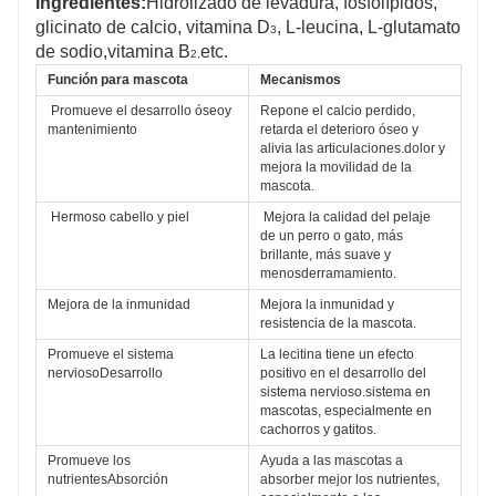
Ingredientes:
Hidrolizado de levadura, fosfolípidos,
glicinato de calcio, vitamina D
, L-leucina, L-glutamato
3
de sodio,
vitamina B
etc.
2,
Función para mascota
Mecanismos
Promueve el desarrollo óseo
y 
Repone el calcio perdido, 
mantenimiento
retarda el deterioro óseo y 
alivia las articulaciones.
dolor y 
mejora la movilidad de la 
mascota.
Hermoso cabello y piel
Mejora la calidad del pelaje 
de un perro o gato, más 
brillante, más suave y 
menos
derramamiento.
Mejora de la inmunidad
Mejora la inmunidad y 
resistencia de la mascota.
Promueve el sistema 
La lecitina tiene un efecto 
nervioso
Desarrollo 
positivo en el desarrollo del 
sistema nervioso.
sistema en 
mascotas, especialmente en 
cachorros y gatitos.
Promueve los 
Ayuda a las mascotas a 
nutrientes
Absorción
absorber mejor los nutrientes, 