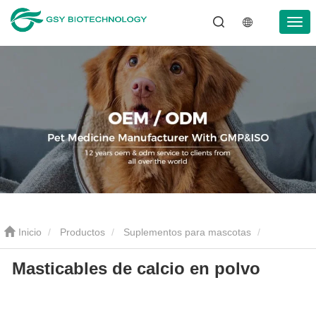
Inicio
Productos
Suplementos para mascotas
Masticables de calcio en polvo
Masticables de calcio en polvo