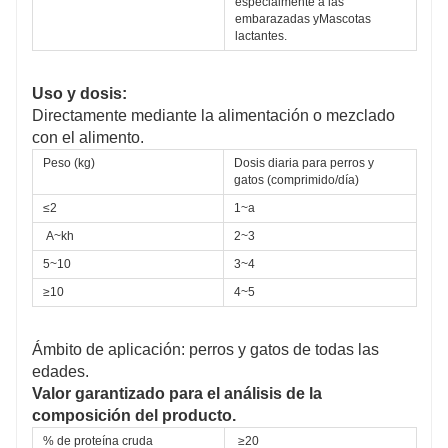
especialmente a las 
embarazadas y
Mascotas 
lactantes.
Uso y dosis:
Directamente mediante la alimentación o mezclado
con el alimento.
Peso (kg)
Dosis diaria para perros y 
gatos (comprimido/día)
≤2 
1~a
A~kh
2~3 
5~10
3~4
≥10
4~5
Ámbito de aplicación: perros y gatos de todas las
edades.
Valor garantizado para el análisis de la
composición del producto.
% de proteína cruda
≥20