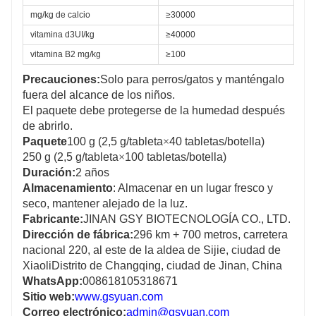
mg/kg de calcio
≥
30000
vitamina d
3
UI/kg
≥40000
vitamina B
2
mg/kg
≥100
Precauciones:
Solo para perros/gatos y manténgalo
fuera del alcance de los niños.
El paquete debe protegerse de la humedad después
de abrirlo.
Paquete
100 g (2,5 g/tableta
×
40 tabletas/botella)
250 g (2,5 g/tableta
×
100 tabletas/botella)
Duración:
2 años
Almacenamiento
: Almacenar en un lugar fresco y
seco, mantener alejado de la luz.
Fabricante:
JINAN GSY BIOTECNOLOGÍA CO., LTD.
Dirección de fábrica:
296 km + 700 metros, carretera
nacional 220, al este de la aldea de Sijie, ciudad de
Xiaoli
Distrito de Changqing, ciudad de Jinan, China
WhatsApp:
008618105318671
Sitio web:
www.gsyuan.com
Correo electrónico:
admin@gsyuan.com