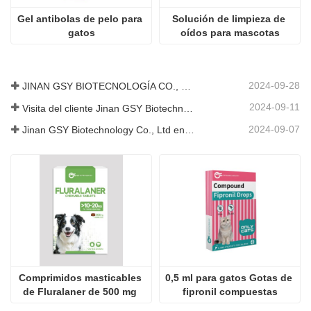
Gel antibolas de pelo para 
Solución de limpieza de 
gatos
oídos para mascotas
2024-09-28
JINAN GSY BIOTECNOLOGÍA CO., LTD. participó en la Exposición Internacional de Ganadería de Pakistán IPEX 2024
2024-09-11
Visita del cliente Jinan GSY Biotechnology Co., Ltd
2024-09-07
Jinan GSY Biotechnology Co., Ltd en la exposición VIV de Nanjing
Comprimidos masticables 
0,5 ml para gatos Gotas de 
de Fluralaner de 500 mg 
fipronil compuestas
para perros