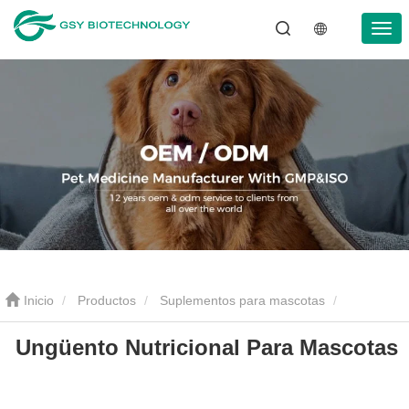
Inicio
Productos
Suplementos para mascotas
Ungüento Nutricional Para Mascotas
Ungüento Nutricional Para Mascotas