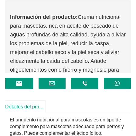
Información del producto:
Crema nutricional
para mascotas, rica en aceite de pescado de
aguas profundas de alta calidad, ayuda a aliviar
los problemas de la piel, reducir la caspa,
mejorar el cabello seco y la piel seca y aliviar
eficazmente la caída del cabello. Añade
oligoelementos como hierro y magnesio para
mantener el metabolismo normal.
Complementa los nutrientes ricos y mejora la
inmunidad. Agregue las vitaminas que
necesitan las mascotas, como la vitamina A,
Detalles del producto
para complementar la nutrición corporal y
El ungüento nutricional para mascotas es un tipo de
regular la inmunidad del cuerpo.
complemento para mascotas adecuado para perros y
gatos. Puede complementar el ácido fólico,