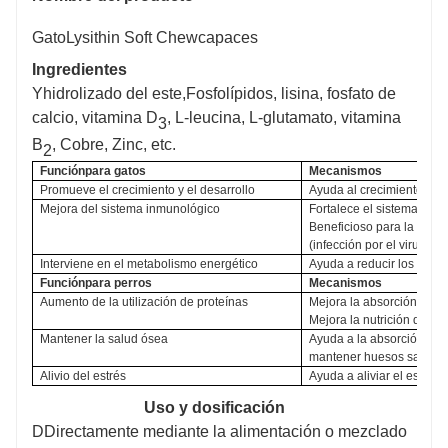
Gato
Lysithin Soft Chew
capaces
Ingredientes
Y
hidrolizado del este,
Fosfolípidos, lisina, fosfato de
calcio, vitamina D
, L-leucina, L-glutamato, vitamina
3
B
, Cobre, Zinc, etc.
2
Función
para gatos
Mecanismos
Promueve el crecimiento y el desarrollo
Ayuda al crecimiento musc
Mejora del sistema inmunológico
Fortalece el sistema inm
Beneficioso para la preven
(infección por el virus del
Interviene en el metabolismo energético
Ayuda a reducir los nivele
Función
para perros
Mecanismos
Aumento de la utilización de proteínas
Mejora la absorción y util
Mejora la nutrición dietét
Mantener la salud ósea
Ayuda a la absorción de c
mantener huesos sanos.
Alivio del estrés
Ayuda a aliviar el estrés 
Uso y dosificación
D
Directamente mediante la alimentación o mezclado