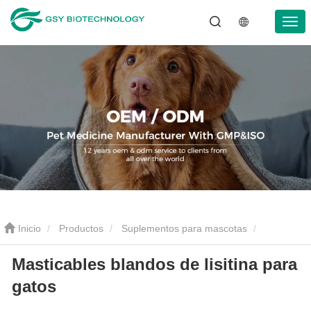
Inicio
Productos
Suplementos para mascotas
Masticables blandos de lisitina para
Masticables blandos de lisitina para gatos
gatos