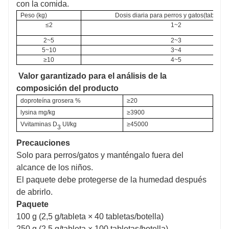
con la comida.
Peso (kg)
Dosis diaria para perros y gatos
(
tableta
/
≤2
1~2
2~5
2~3
5~10
3~4
≥10
4~5
Valor garantizado para el análisis de la
composición del producto
do
proteína grosera
%
≥
20
l
ysina
mg/kg
≥
3900
V
vitaminas
D
UI/kg
≥
45000
3
Precauciones
Solo para perros/gatos y manténgalo fuera del
alcance de los niños.
El paquete debe protegerse de la humedad después
de abrirlo.
Paquete
100 g (2,5 g/tableta × 40 tabletas/botella)
250 g (2,5 g/tableta × 100 tabletas/botella)