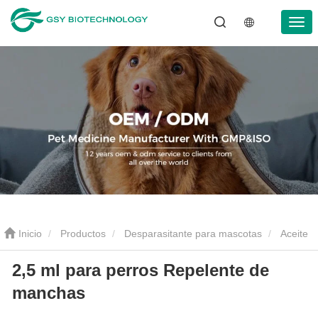
Inicio
Productos
Desparasitante para mascotas
Aceite
2,5 ml para perros Repelente de
antiparasitario para mascotas
2,5 ml para perros Repelente de
manchas
manchas