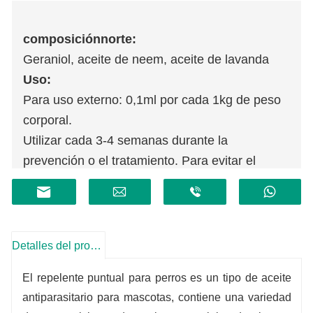
composición
norte
:
Geraniol, aceite de neem, aceite de lavanda
Uso:
Para uso externo: 0,1ml por cada 1kg de peso
corporal.
Utilizar cada 3-4 semanas durante la
prevención o el tratamiento. Para evitar el
lamido, se limita a la piel del cuello detrás de la
cabeza del perro y se puede dividir en 3 a 4
gotas.
Especificaciones:
2,5 ml
Detalles del producto
El repelente puntual para perros es un tipo de aceite
antiparasitario para mascotas, contiene una variedad