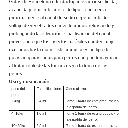
Gotas de Permetrina e Imidacloprid es un insecticida,
acaricida y repelente piretroide tipo I, que afecta
principalmente al canal de sodio dependiente de
voltaje de vertebrados e invertebrados, retrasando y
prolongando la activación e inactivación del canal,
provocando que los insectos parásitos queden muy
excitados hasta morir. Este producto es un tipo de
gotas antiparasitarias para perros que pueden ayudar
al tratamiento de las lombrices y a la tenia de los
perros.
Uso y dosificación:
peso del 
Especificacione
Cómo utilizar
perro
s
≤ 4kg
0,4 ml
Tome 1 barra de este producto y colóque
la espalda del perro.
4~10kg
1,0 ml
Tome 1 barra de este producto y colóque
la espalda del perro.
10~25kg
2,5 ml
Tome 1 barra de este producto, colóquel