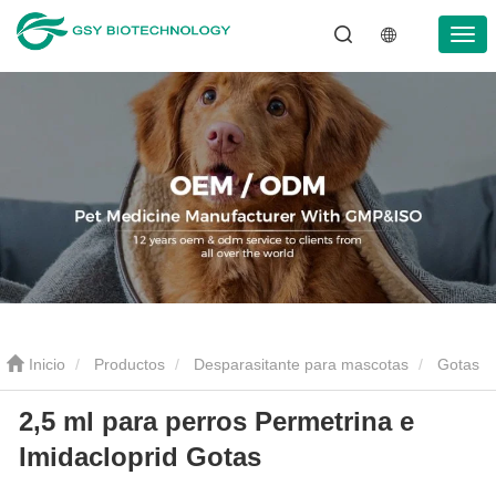
Inicio
Productos
Desparasitante para mascotas
Gotas
2,5 ml para perros Permetrina e
antiparasitarias para mascotas
2.5 ml para las gotas de
Imidacloprid Gotas
permetrina e imidacloprid