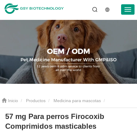
Inicio
Productos
Medicina para mascotas
57 mg Para perros Firocoxib
Antiinflamatorio para mascotas
57 mg Para perros Firocoxib
Comprimidos masticables
Comprimidos masticables