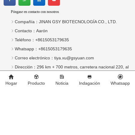
Póngase en contacto con nosotros
Compañía：
JINAN GSY BIOTECNOLOGÍA CO., LTD.
Contacto：
Aarón
Teléfono：
+8615053179635
Whatsapp：
+8615053179635
Correo electrónico：
tiya.xu@gsyuan.com
Dirección：
296 km + 700 metros, carretera nacional 220, al
este de la aldea de Sijie, ciudad de Xiaoli, distrito de
Hogar
Producto
Noticia
Indagación
Whatsapp
Changqing, ciudad de Jinan
Boletin informativo
Esforzarse por fabricar más medicamentos veterinarios en el
mercado internacional.
enviar