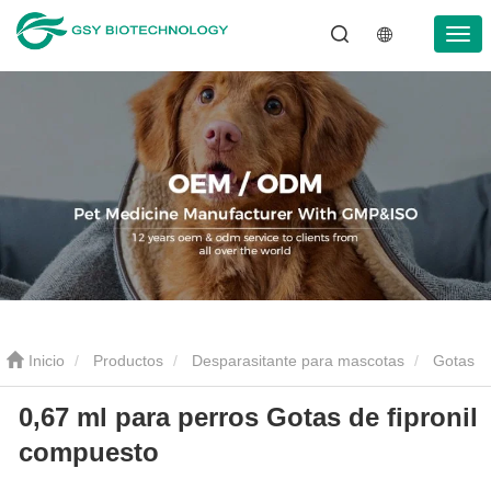
Inicio
Productos
Desparasitante para mascotas
Gotas
0,67 ml para perros Gotas de fipronil
antiparasitarias para mascotas
0,67 ml para perros Gotas de
compuesto
fipronil compuesto