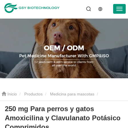
Inicio
Productos
Medicina para mascotas
250 mg Para perros y gatos
Antiinflamatorio para mascotas
250 mg Para perros y gatos
Amoxicilina y Clavulanato Potásico
Amoxicilina y Clavulanato Potásico Comprimidos
Comprimidos