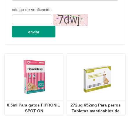
0,5ml Para gatos FIPRONIL 
272ug 652mg Para perros 
SPOT ON
Tabletas masticables de 
pamoato de pirantel y 
ivermectina
2024-09-28
JINAN GSY BIOTECNOLOGÍA CO., LTD. participó en la Exposición Internacional de Ganadería de Pakistán IPEX 2024
2024-09-11
Visita del cliente Jinan GSY Biotechnology Co., Ltd
2024-09-07
Jinan GSY Biotechnology Co., Ltd en la exposición VIV de Nanjing
Comprimidos masticables 
0,5 ml para gatos Gotas de 
de Fluralaner de 500 mg 
fipronil compuestas
para perros