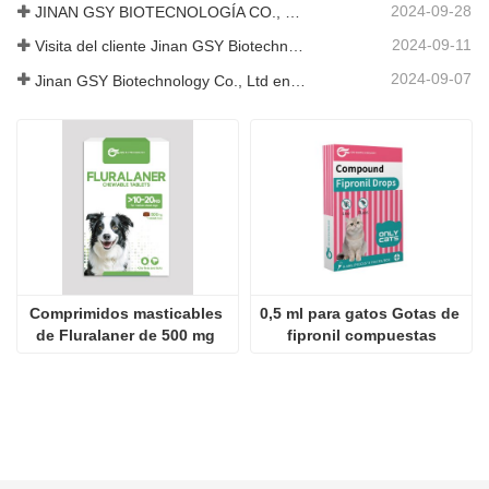
Somos una empresa China dedicada al desarrollo y exportación de
productos para uso veterinario.
Póngase en contacto con nosotros
Compañía：
JINAN GSY BIOTECNOLOGÍA CO., LTD.
Contacto：
Aarón
Teléfono：
+8615053179635