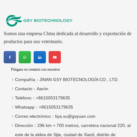
Whatsapp：
+8615053179635
Correo electrónico：
tiya.xu@gsyuan.com
Dirección：
296 km + 700 metros, carretera nacional 220, al
este de la aldea de Sijie, ciudad de Xiaoli, distrito de
Changqing, ciudad de Jinan
Boletin informativo
Esforzarse por fabricar más medicamentos veterinarios en el
mercado internacional.
enviar
Copyright © 2026 JINAN GSY BIOTECNOLOGÍA CO., LTD.
Soporte técnico:Huazhicloud
Index