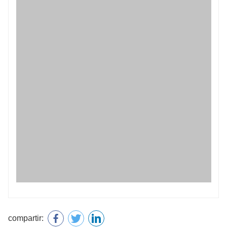
compartir:
anterior : 0,8 ml Para gato Gotas de Imidacloprid y Moxidectina
siguiente : 500 mg Para perros y gatos Amoxicilina y Clavulanato Potásico Comprimidos
Nombre
Correo
Teléfono
Contenido de la consulta