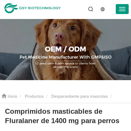
Inicio
Productos
Desparasitante para mascotas
Comprimidos masticables de
Tabletas antiparasitarias para mascotas
Comprimidos
Fluralaner de 1400 mg para perros
masticables de Fluralaner de 1400 mg para perros