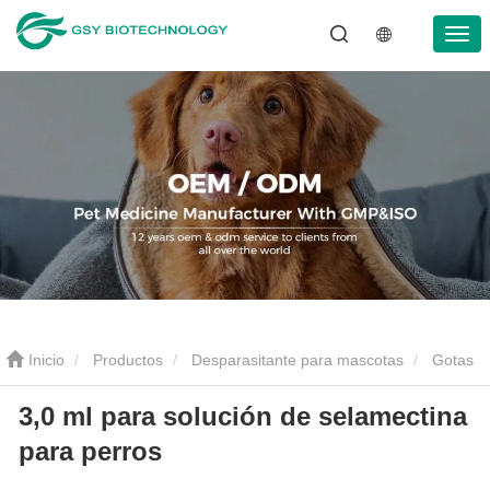
Inicio
Productos
Desparasitante para mascotas
Gotas
3,0 ml para solución de selamectina
antiparasitarias para mascotas
3,0 ml para solución de
para perros
selamectina para perros