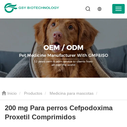
Inicio
Productos
Medicina para mascotas
200 mg Para perros Cefpodoxima
Antiinflamatorio para mascotas
200 mg Para perros
Proxetil Comprimidos
Cefpodoxima Proxetil Comprimidos