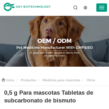
Inicio
Productos
Medicina para mascotas
Otros
0,5 g Para mascotas Tabletas de
medicamentos
0,5 g Para mascotas Tabletas de subcarbonato
subcarbonato de bismuto
de bismuto